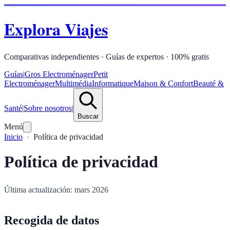
Explora Viajes
Comparativas independientes · Guías de expertos · 100% gratis
Guías
|
Gros Electroménager
Petit
Electroménager
Multimédia
Informatique
Maison & Confort
Beauté &
Santé
|
Sobre nosotros
|
Buscar
Menú
Inicio
Política de privacidad
Política de privacidad
Última actualización: mars 2026
Recogida de datos