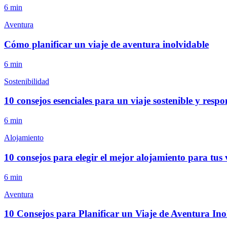
6
min
Aventura
Cómo planificar un viaje de aventura inolvidable
6
min
Sostenibilidad
10 consejos esenciales para un viaje sostenible y respo
6
min
Alojamiento
10 consejos para elegir el mejor alojamiento para tus 
6
min
Aventura
10 Consejos para Planificar un Viaje de Aventura Ino