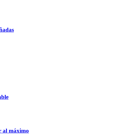
oñadas
able
ar al máximo