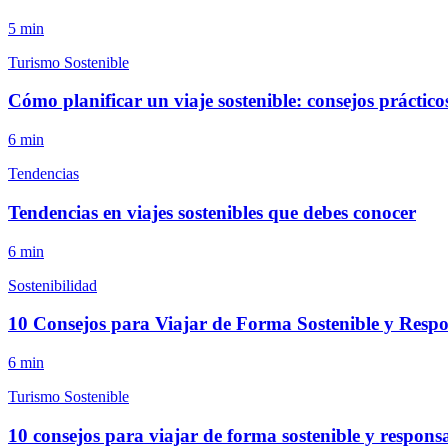
5
min
Turismo Sostenible
Cómo planificar un viaje sostenible: consejos práctico
6
min
Tendencias
Tendencias en viajes sostenibles que debes conocer
6
min
Sostenibilidad
10 Consejos para Viajar de Forma Sostenible y Respo
6
min
Turismo Sostenible
10 consejos para viajar de forma sostenible y respons