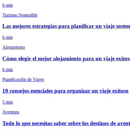
6
min
Turismo Sostenible
Las mejores estrategias para planificar un viaje sosten
6
min
Alojamiento
Cómo elegir el mejor alojamiento para un viaje exitos
6
min
Planificación de Viajes
10 consejos esenciales para organizar un viaje exitoso
5
min
Aventura
Todo lo que necesitas saber sobre los destinos de aven