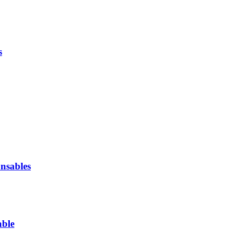
s
nsables
able