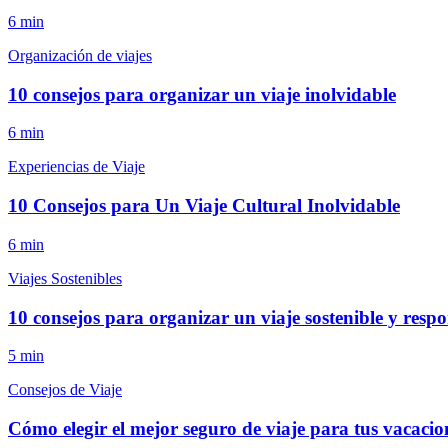
6
min
Organización de viajes
10 consejos para organizar un viaje inolvidable
6
min
Experiencias de Viaje
10 Consejos para Un Viaje Cultural Inolvidable
6
min
Viajes Sostenibles
10 consejos para organizar un viaje sostenible y resp
5
min
Consejos de Viaje
Cómo elegir el mejor seguro de viaje para tus vacacio