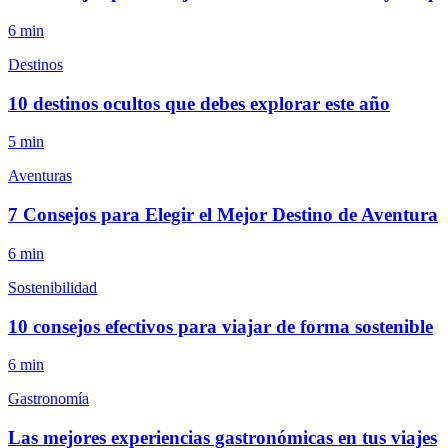
6
min
Destinos
10 destinos ocultos que debes explorar este año
5
min
Aventuras
7 Consejos para Elegir el Mejor Destino de Aventura
6
min
Sostenibilidad
10 consejos efectivos para viajar de forma sostenible
6
min
Gastronomía
Las mejores experiencias gastronómicas en tus viajes