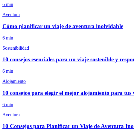
6
min
Aventura
Cómo planificar un viaje de aventura inolvidable
6
min
Sostenibilidad
10 consejos esenciales para un viaje sostenible y respo
6
min
Alojamiento
10 consejos para elegir el mejor alojamiento para tus 
6
min
Aventura
10 Consejos para Planificar un Viaje de Aventura Ino