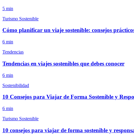
5
min
Turismo Sostenible
Cómo planificar un viaje sostenible: consejos práctico
6
min
Tendencias
Tendencias en viajes sostenibles que debes conocer
6
min
Sostenibilidad
10 Consejos para Viajar de Forma Sostenible y Respo
6
min
Turismo Sostenible
10 consejos para viajar de forma sostenible y respons