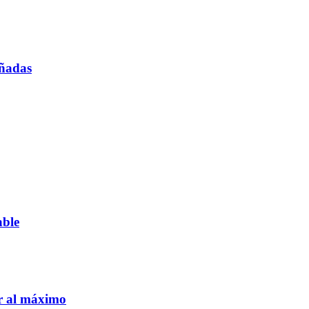
oñadas
able
ar al máximo