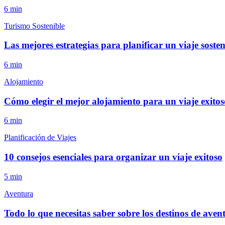
6
min
Turismo Sostenible
Las mejores estrategias para planificar un viaje sosten
6
min
Alojamiento
Cómo elegir el mejor alojamiento para un viaje exitos
6
min
Planificación de Viajes
10 consejos esenciales para organizar un viaje exitoso
5
min
Aventura
Todo lo que necesitas saber sobre los destinos de aven