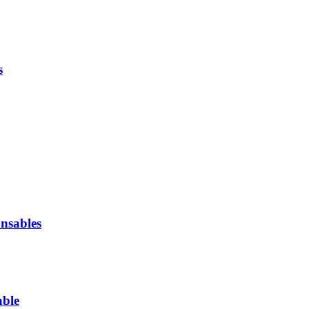
s
nsables
able